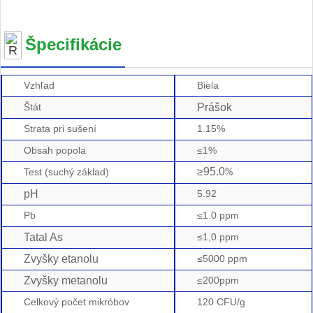
Špecifikácie
Vzhľad
Biela
Štát
Prášok
Strata pri sušení
1.15%
Obsah popola
≤1%
≥
95.0
Test (suchý základ)
%
pH
5.92
Pb
≤1.0 ppm
Tatal As
≤1,0 ppm
Zvyšky etanolu
≤5000 ppm
Zvyšky metanolu
≤200ppm
Celkový počet mikróbov
120 CFU/g