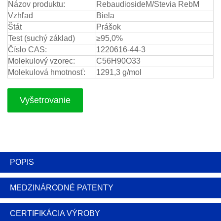
Názov produktu:
RebaudiosideM/Stevia RebM
Vzhľad
Biela
Štát
Prášok
Test (suchý základ)
≥95,0%
Číslo CAS:
1220616-44-3
Molekulový vzorec:
C56H90O33
Molekulová hmotnosť:
1291,3 g/mol
Vyšetrovanie
POPIS
MEDZINÁRODNÉ PATENTY
CERTIFIKÁCIA VÝROBY