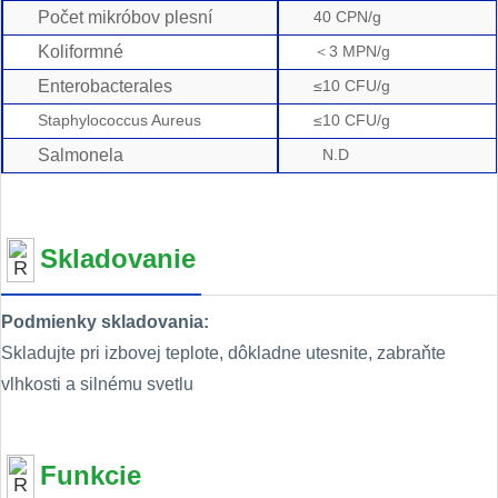
Počet mikróbov plesní
40 CPN/g
Koliformné
＜3 MPN/g
Enterobacterales
≤10 CFU/g
Staphylococcus Aureus
≤10 CFU/g
Salmonela
N.D
Skladovanie
Podmienky skladovania:
Skladujte pri izbovej teplote, dôkladne utesnite, zabraňte
vlhkosti a silnému svetlu
Funkcie