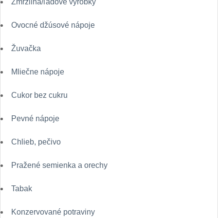
Zmrzlina/ľadové výrobky
Ovocné džúsové nápoje
Žuvačka
Mliečne nápoje
Cukor bez cukru
Pevné nápoje
Chlieb, pečivo
Pražené semienka a orechy
Tabak
Konzervované potraviny