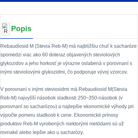
Popis
Rebaudiosid M (Stevia Reb-M) má najbližšiu chuť k sacharóze
spomedzi viac ako 60 doteraz objavených steviolových
glykozidov a jeho horkosť je výrazne oslabená v porovnaní s
inými steviolovými glykozidmi, čo podporuje vývoj vzorcov.
V porovnaní s inými steviosidmi má Rebaudiosid M(Stevia
Reb-M) najvyšší násobok sladkosti 250~350-násobok (v
porovnaní so sacharózou) a najlepšie ekonomické výhody pri
výpočte pomeru sladkosti k cene. Ekonomické prínosy
produktov Reb-M vyrobených niektorými metódami sú už
rovnaké alebo lepšie ako u sacharózy.