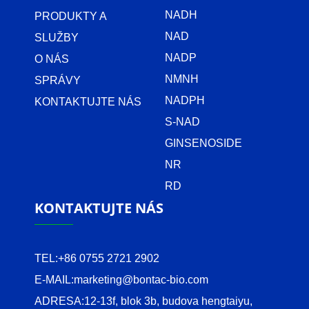
NADH
PRODUKTY A
NAD
SLUŽBY
NADP
O NÁS
NMNH
SPRÁVY
NADPH
KONTAKTUJTE NÁS
S-NAD
GINSENOSIDE
NR
RD
KONTAKTUJTE NÁS
TEL:
+86 0755 2721 2902
E-MAIL:
marketing@bontac-bio.com
ADRESA:
12-13f, blok 3b, budova hengtaiyu,