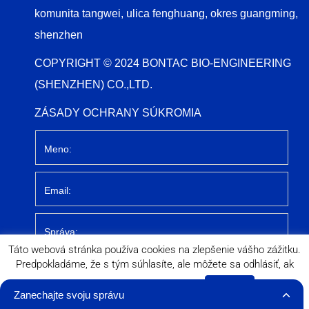
komunita tangwei, ulica fenghuang, okres guangming,
shenzhen
COPYRIGHT © 2024 BONTAC BIO-ENGINEERING
(SHENZHEN) CO.,LTD.
ZÁSADY OCHRANY SÚKROMIA
Táto webová stránka používa cookies na zlepšenie vášho zážitku.
Predpokladáme, že s tým súhlasíte, ale môžete sa odhlásiť, ak
Odoslať
Kiežby.
Nastavenia cookies
PRIJAŤ
Zanechajte svoju správu