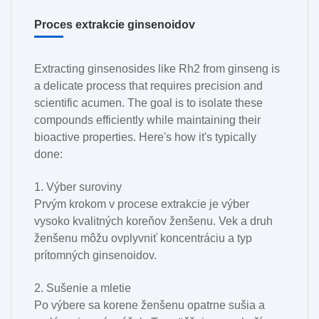
Proces extrakcie ginsenoidov
Extracting ginsenosides like Rh2 from ginseng is
a delicate process that requires precision and
scientific acumen. The goal is to isolate these
compounds efficiently while maintaining their
bioactive properties. Here's how it's typically
done:
1. Výber suroviny
Prvým krokom v procese extrakcie je výber
vysoko kvalitných koreňov ženšenu. Vek a druh
ženšenu môžu ovplyvniť koncentráciu a typ
prítomných ginsenoidov.
2. Sušenie a mletie
Po výbere sa korene ženšenu opatrne sušia a