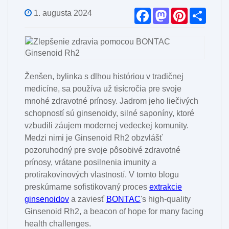
F
M
P
S
1. augusta 2024
a
a
i
h
c
s
n
a
e
t
t
r
b
o
e
e
o
d
r
o
o
e
k
n
s
Ženšen, bylinka s dlhou históriou v tradičnej
t
medicíne, sa používa už tisícročia pre svoje
mnohé zdravotné prínosy. Jadrom jeho liečivých
schopností sú ginsenoidy, silné saponíny, ktoré
vzbudili záujem modernej vedeckej komunity.
Medzi nimi je Ginsenoid Rh2 obzvlášť
pozoruhodný pre svoje pôsobivé zdravotné
prínosy, vrátane posilnenia imunity a
protirakovinových vlastností. V tomto blogu
preskúmame sofistikovaný proces
extrakcie
ginsenoidov
a zaviesť
BONTAC
's high-quality
Ginsenoid Rh2, a beacon of hope for many facing
health challenges.