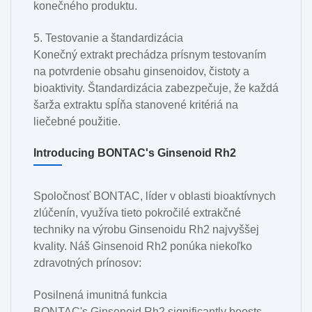
konečného produktu.
5. Testovanie a štandardizácia
Konečný extrakt prechádza prísnym testovaním
na potvrdenie obsahu ginsenoidov, čistoty a
bioaktivity. Štandardizácia zabezpečuje, že každá
šarža extraktu spĺňa stanovené kritériá na
liečebné použitie.
Introducing BONTAC's Ginsenoid Rh2
Spoločnosť BONTAC, líder v oblasti bioaktívnych
zlúčenín, využíva tieto pokročilé extrakčné
techniky na výrobu Ginsenoidu Rh2 najvyššej
kvality. Náš Ginsenoid Rh2 ponúka niekoľko
zdravotných prínosov:
Posilnená imunitná funkcia
BONTAC's Ginsenoid Rh2 significantly boosts