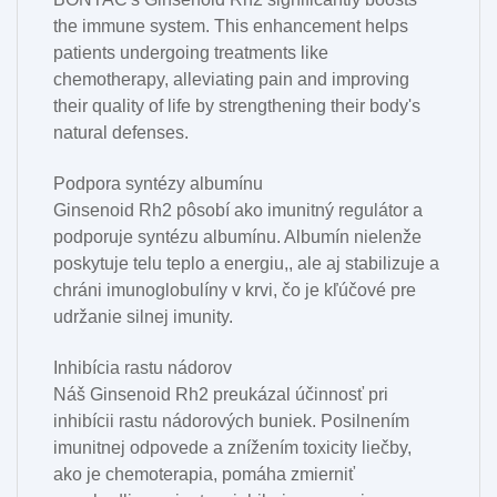
the immune system. This enhancement helps
patients undergoing treatments like
chemotherapy, alleviating pain and improving
their quality of life by strengthening their body's
natural defenses.
Podpora syntézy albumínu
Ginsenoid Rh2 pôsobí ako imunitný regulátor a
podporuje syntézu albumínu. Albumín nielenže
poskytuje telu teplo a energiu,
,
ale aj stabilizuje a
chráni imunoglobulíny v krvi, čo je kľúčové pre
udržanie silnej imunity.
Inhibícia rastu nádorov
Náš Ginsenoid Rh2 preukázal účinnosť pri
inhibícii rastu nádorových buniek. Posilnením
imunitnej odpovede a znížením toxicity liečby,
ako je chemoterapia, pomáha zmierniť