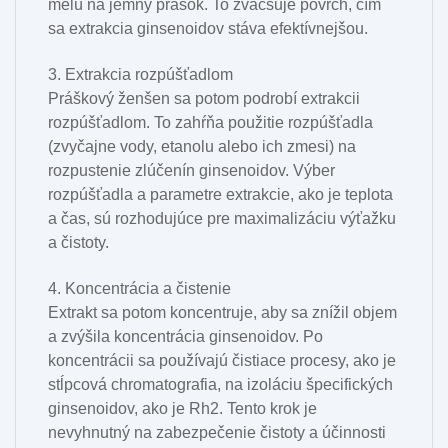
melú na jemný prášok. To zväčšuje povrch, čím
sa extrakcia ginsenoidov stáva efektívnejšou.
3. Extrakcia rozpúšťadlom
Práškový ženšen sa potom podrobí extrakcii
rozpúšťadlom. To zahŕňa použitie rozpúšťadla
(zvyčajne vody, etanolu alebo ich zmesi) na
rozpustenie zlúčenín ginsenoidov. Výber
rozpúšťadla a parametre extrakcie, ako je teplota
a čas, sú rozhodujúce pre maximalizáciu výťažku
a čistoty.
4. Koncentrácia a čistenie
Extrakt sa potom koncentruje, aby sa znížil objem
a zvýšila koncentrácia ginsenoidov. Po
koncentrácii sa používajú čistiace procesy, ako je
stĺpcová chromatografia, na izoláciu špecifických
ginsenoidov, ako je Rh2. Tento krok je
nevyhnutný na zabezpečenie čistoty a účinnosti