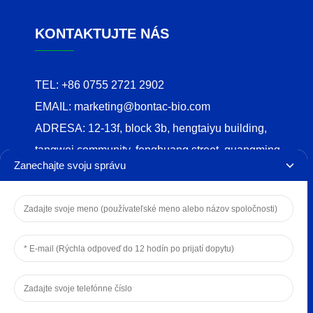
KONTAKTUJTE NÁS
TEL:
+86 0755 2721 2902
EMAIL:
marketing@bontac-bio.com
ADRESA:
12-13f, block 3b, hengtaiyu building,
tangwei community, fenghuang street, guangming
Zanechajte svoju správu
district, shenzhen
COPYRIGHT © 2024 BONTAC BIO-
ENGINEERING(SHENZHEN) CO.,LTD.
ZÁSADY OCHRANY SÚKROMIA